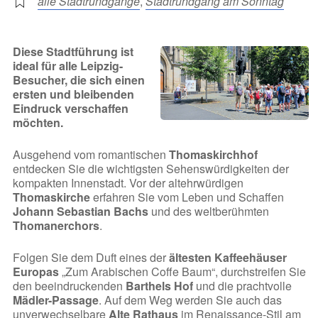
alle Stadtrundgänge
,
Stadtrundgang am Sonntag
Diese Stadtführung ist
ideal für alle Leipzig-
Besucher, die sich einen
ersten und bleibenden
Eindruck verschaffen
möchten.
Ausgehend vom romantischen
Thomaskirchhof
entdecken Sie die wichtigsten Sehenswürdigkeiten der
kompakten Innenstadt. Vor der altehrwürdigen
Thomaskirche
erfahren Sie vom Leben und Schaffen
Johann Sebastian Bachs
und des weltberühmten
Thomanerchors
.
Folgen Sie dem Duft eines der
ältesten Kaffeehäuser
Europas
„Zum Arabischen Coffe Baum“, durchstreifen Sie
den beeindruckenden
Barthels Hof
und die prachtvolle
Mädler-Passage
. Auf dem Weg werden Sie auch das
unverwechselbare
Alte Rathaus
im Renaissance-Stil am