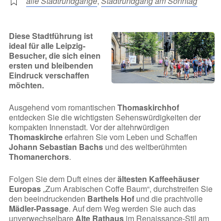
alle Stadtrundgänge
,
Stadtrundgang am Sonntag
Diese Stadtführung ist
ideal für alle Leipzig-
Besucher, die sich einen
ersten und bleibenden
Eindruck verschaffen
möchten.
Ausgehend vom romantischen
Thomaskirchhof
entdecken Sie die wichtigsten Sehenswürdigkeiten der
kompakten Innenstadt. Vor der altehrwürdigen
Thomaskirche
erfahren Sie vom Leben und Schaffen
Johann Sebastian Bachs
und des weltberühmten
Thomanerchors
.
Folgen Sie dem Duft eines der
ältesten Kaffeehäuser
Europas
„Zum Arabischen Coffe Baum“, durchstreifen Sie
den beeindruckenden
Barthels Hof
und die prachtvolle
Mädler-Passage
. Auf dem Weg werden Sie auch das
unverwechselbare
Alte Rathaus
im Renaissance-Stil am