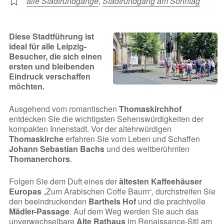
alle Stadtrundgänge
,
Stadtrundgang am Sonntag
Diese Stadtführung ist
ideal für alle Leipzig-
Besucher, die sich einen
ersten und bleibenden
Eindruck verschaffen
möchten.
Ausgehend vom romantischen
Thomaskirchhof
entdecken Sie die wichtigsten Sehenswürdigkeiten der
kompakten Innenstadt. Vor der altehrwürdigen
Thomaskirche
erfahren Sie vom Leben und Schaffen
Johann Sebastian Bachs
und des weltberühmten
Thomanerchors
.
Folgen Sie dem Duft eines der
ältesten Kaffeehäuser
Europas
„Zum Arabischen Coffe Baum“, durchstreifen Sie
den beeindruckenden
Barthels Hof
und die prachtvolle
Mädler-Passage
. Auf dem Weg werden Sie auch das
unverwechselbare
Alte Rathaus
im Renaissance-Stil am