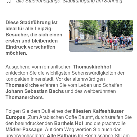
alle Stadtrundgänge
,
Stadtrundgang am Sonntag
Diese Stadtführung ist
ideal für alle Leipzig-
Besucher, die sich einen
ersten und bleibenden
Eindruck verschaffen
möchten.
Ausgehend vom romantischen
Thomaskirchhof
entdecken Sie die wichtigsten Sehenswürdigkeiten der
kompakten Innenstadt. Vor der altehrwürdigen
Thomaskirche
erfahren Sie vom Leben und Schaffen
Johann Sebastian Bachs
und des weltberühmten
Thomanerchors
.
Folgen Sie dem Duft eines der
ältesten Kaffeehäuser
Europas
„Zum Arabischen Coffe Baum“, durchstreifen Sie
den beeindruckenden
Barthels Hof
und die prachtvolle
Mädler-Passage
. Auf dem Weg werden Sie auch das
unverwechselbare
Alte Rathaus
im Renaissance-Stil am