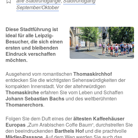
alle Stadtrundgänge
,
Stadtrundgang
September/Oktober
Diese Stadtführung ist
ideal für alle Leipzig-
Besucher, die sich einen
ersten und bleibenden
Eindruck verschaffen
möchten.
Ausgehend vom romantischen
Thomaskirchhof
entdecken Sie die wichtigsten Sehenswürdigkeiten der
kompakten Innenstadt. Vor der altehrwürdigen
Thomaskirche
erfahren Sie vom Leben und Schaffen
Johann Sebastian Bachs
und des weltberühmten
Thomanerchors
.
Folgen Sie dem Duft eines der
ältesten Kaffeehäuser
Europas
„Zum Arabischen Coffe Baum“, durchstreifen Sie
den beeindruckenden
Barthels Hof
und die prachtvolle
Mädler-Passage
. Auf dem Weg werden Sie auch das