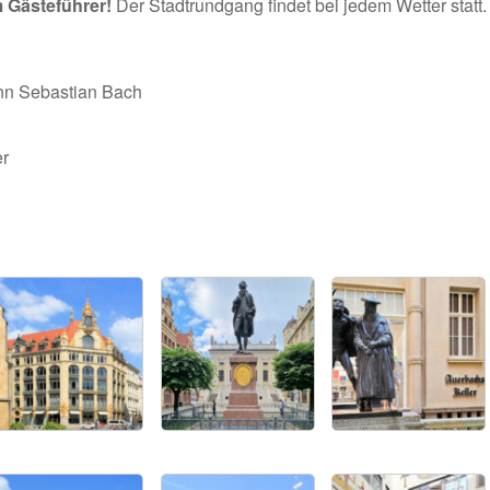
m Gästeführer!
Der Stadtrundgang findet bei jedem Wetter statt.
nn Sebastian Bach
er