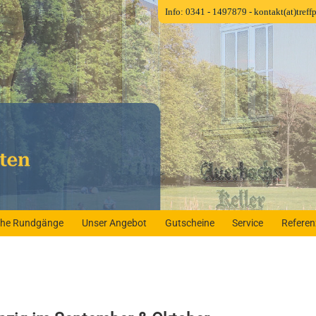
Info: 0341 - 1497879
- kontakt(at)tref
iche Rundgänge
Unser Angebot
Gutscheine
Service
Refere