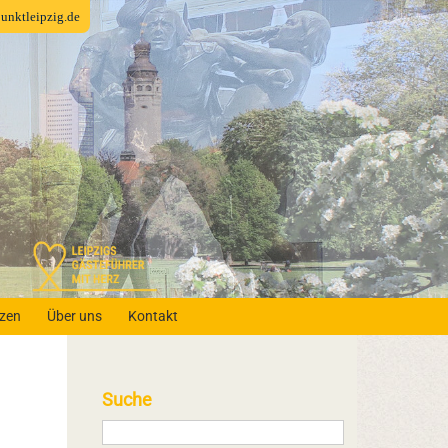
fpunktleipzig.de
nzen
Über uns
Kontakt
Suche