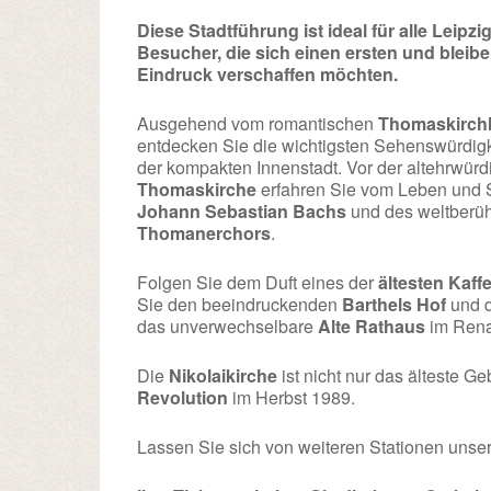
Diese Stadtführung ist ideal für alle Leipzig
Besucher, die sich einen ersten und bleib
Eindruck verschaffen möchten.
Ausgehend vom romantischen
Thomaskirch
entdecken Sie die wichtigsten Sehenswürdig
der kompakten Innenstadt. Vor der altehrwür
Thomaskirche
erfahren Sie vom Leben und 
Johann Sebastian Bachs
und des weltberü
Thomanerchors
.
Folgen Sie dem Duft eines der
ältesten Kaf
Sie den beeindruckenden
Barthels Hof
und d
das unverwechselbare
Alte Rathaus
im Rena
Die
Nikolaikirche
ist nicht nur das älteste G
Revolution
im Herbst 1989.
Lassen Sie sich von weiteren Stationen unse