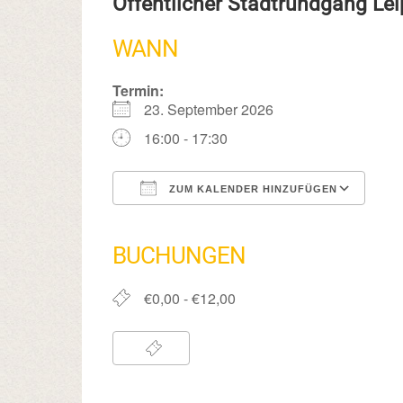
Öffentlicher Stadtrundgang Le
WANN
Termin:
23. September 2026
16:00 - 17:30
ZUM KALENDER HINZUFÜGEN
ICS herunterladen
Google Kalender
iCalendar
Office 365
Outlook Live
BUCHUNGEN
€0,00 - €12,00