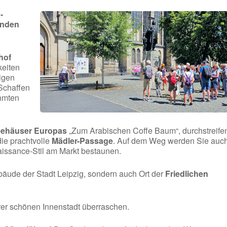
-
enden
hof
keiten
digen
Schaffen
hmten
feehäuser Europas
„Zum Arabischen Coffe Baum“, durchstreife
ie prachtvolle
Mädler-Passage
. Auf dem Weg werden Sie auc
issance-Stil am Markt bestaunen.
ebäude der Stadt Leipzig, sondern auch Ort der
Friedlichen
rer schönen Innenstadt überraschen.