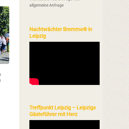
allgemeine Anfrage
Nachtwächter Bremme® in
Leipzig
n
h
Treffpunkt Leipzig – Leipzigs
Gästeführer mit Herz