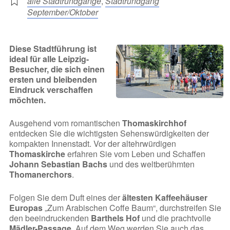
alle Stadtrundgänge
,
Stadtrundgang
September/Oktober
Diese Stadtführung ist
ideal für alle Leipzig-
Besucher, die sich einen
ersten und bleibenden
Eindruck verschaffen
möchten.
Ausgehend vom romantischen
Thomaskirchhof
entdecken Sie die wichtigsten Sehenswürdigkeiten der
kompakten Innenstadt. Vor der altehrwürdigen
Thomaskirche
erfahren Sie vom Leben und Schaffen
Johann Sebastian Bachs
und des weltberühmten
Thomanerchors
.
Folgen Sie dem Duft eines der
ältesten Kaffeehäuser
Europas
„Zum Arabischen Coffe Baum“, durchstreifen Sie
den beeindruckenden
Barthels Hof
und die prachtvolle
Mädler-Passage
. Auf dem Weg werden Sie auch das