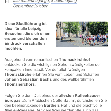
alle Stadtrundgänge
,
Stadtrundgang
September/Oktober
Diese Stadtführung ist
ideal für alle Leipzig-
Besucher, die sich einen
ersten und bleibenden
Eindruck verschaffen
möchten.
Ausgehend vom romantischen
Thomaskirchhof
entdecken Sie die wichtigsten Sehenswürdigkeiten der
kompakten Innenstadt. Vor der altehrwürdigen
Thomaskirche
erfahren Sie vom Leben und Schaffen
Johann Sebastian Bachs
und des weltberühmten
Thomanerchors
.
Folgen Sie dem Duft eines der
ältesten Kaffeehäuser
Europas
„Zum Arabischen Coffe Baum“, durchstreifen Sie
den beeindruckenden
Barthels Hof
und die prachtvolle
Mädler-Passage
. Auf dem Weg werden Sie auch das