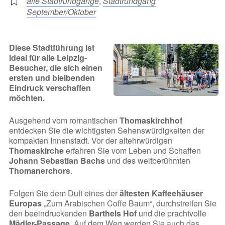
alle Stadtrundgänge
,
Stadtrundgang
September/Oktober
Diese Stadtführung ist
ideal für alle Leipzig-
Besucher, die sich einen
ersten und bleibenden
Eindruck verschaffen
möchten.
Ausgehend vom romantischen
Thomaskirchhof
entdecken Sie die wichtigsten Sehenswürdigkeiten der
kompakten Innenstadt. Vor der altehrwürdigen
Thomaskirche
erfahren Sie vom Leben und Schaffen
Johann Sebastian Bachs
und des weltberühmten
Thomanerchors
.
Folgen Sie dem Duft eines der
ältesten Kaffeehäuser
Europas
„Zum Arabischen Coffe Baum“, durchstreifen Sie
den beeindruckenden
Barthels Hof
und die prachtvolle
Mädler-Passage
. Auf dem Weg werden Sie auch das