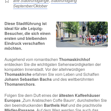
alle Stadtrundgänge
,
Stadtrundgang
September/Oktober
Diese Stadtführung ist
ideal für alle Leipzig-
Besucher, die sich einen
ersten und bleibenden
Eindruck verschaffen
möchten.
Ausgehend vom romantischen
Thomaskirchhof
entdecken Sie die wichtigsten Sehenswürdigkeiten der
kompakten Innenstadt. Vor der altehrwürdigen
Thomaskirche
erfahren Sie vom Leben und Schaffen
Johann Sebastian Bachs
und des weltberühmten
Thomanerchors
.
Folgen Sie dem Duft eines der
ältesten Kaffeehäuser
Europas
„Zum Arabischen Coffe Baum“, durchstreifen Sie
den beeindruckenden
Barthels Hof
und die prachtvolle
Mädler-Passage
. Auf dem Weg werden Sie auch das