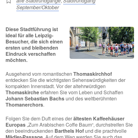
alle Stadtrundgänge
,
Stadtrundgang
September/Oktober
Diese Stadtführung ist
ideal für alle Leipzig-
Besucher, die sich einen
ersten und bleibenden
Eindruck verschaffen
möchten.
Ausgehend vom romantischen
Thomaskirchhof
entdecken Sie die wichtigsten Sehenswürdigkeiten der
kompakten Innenstadt. Vor der altehrwürdigen
Thomaskirche
erfahren Sie vom Leben und Schaffen
Johann Sebastian Bachs
und des weltberühmten
Thomanerchors
.
Folgen Sie dem Duft eines der
ältesten Kaffeehäuser
Europas
„Zum Arabischen Coffe Baum“, durchstreifen Sie
den beeindruckenden
Barthels Hof
und die prachtvolle
Mädler-Passage
. Auf dem Weg werden Sie auch das