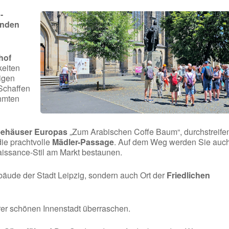
-
enden
hof
keiten
digen
Schaffen
hmten
feehäuser Europas
„Zum Arabischen Coffe Baum“, durchstreife
ie prachtvolle
Mädler-Passage
. Auf dem Weg werden Sie auc
issance-Stil am Markt bestaunen.
ebäude der Stadt Leipzig, sondern auch Ort der
Friedlichen
rer schönen Innenstadt überraschen.