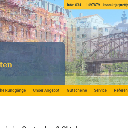
Info: 0341 - 1497879
- kontakt(at)tref
iche Rundgänge
Unser Angebot
Gutscheine
Service
Refere