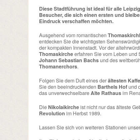
Diese Stadtführung ist ideal für alle Leipzig
Besucher, die sich einen ersten und bleib
Eindruck verschaffen möchten.
Ausgehend vom romantischen
Thomaskirch
entdecken Sie die wichtigsten Sehenswürdig
der kompakten Innenstadt. Vor der altehrwür
Thomaskirche
erfahren Sie vom Leben und 
Johann Sebastian Bachs
und des weltberü
Thomanerchors
.
Folgen Sie dem Duft eines der
ältesten Kaf
Sie den beeindruckenden
Barthels Hof
und d
das unverwechselbare
Alte Rathaus
im Rena
Die
Nikolaikirche
ist nicht nur das älteste G
Revolution
im Herbst 1989.
Lassen Sie sich von weiteren Stationen unse