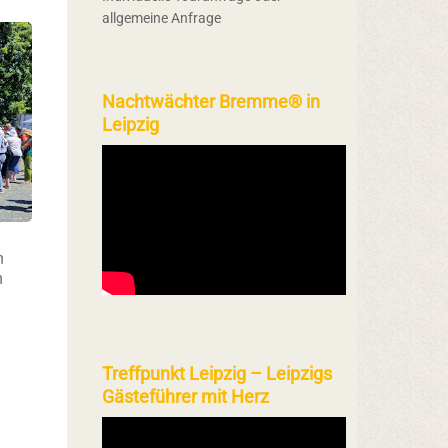
allgemeine Anfrage
Nachtwächter Bremme® in
Leipzig
n
h
Treffpunkt Leipzig – Leipzigs
Gästeführer mit Herz