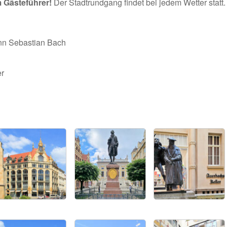
m Gästeführer!
Der Stadtrundgang findet bei jedem Wetter statt.
nn Sebastian Bach
er