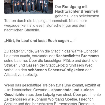
Der
Rundgang mit
Nachtwächter Bremme®
gehört zu den beliebtesten
Touren durch die Leipziger Innenstadt. Nicht mehr
wegzudenken ist diese historische Figur aus dem
nächtlichen Stadtbild.
„Hört, Ihr Leut und lasst Euch sagen …“
Zu später Stunde, wenn die Stadt in das warme Licht der
Laternen taucht, entzündet der
Nachtwächter Bremme®
seine Laterne. Über die lauschigen Plätze und durch die
Straßen und Gassen der Stadt Leipzig führt sein Weg
vorbei an den
schönsten Sehenswürdigkeiten
der
Altstadt von Leipzig.
Wenn das geschäftige Treiben zur Ruhe kommt, erzählt er
– im historischen Gewand –
spannende und kuriose
Geschichten
aus dem Leipzig von einst. Über prominente
Zeitgenossen wie Johann Wolfgang Goethe, Friedrich
Schiller und den berüchtigten Bürgermeister Romanus