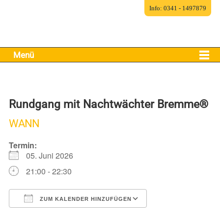
Info: 0341 - 1497879
Menü
Rundgang mit Nachtwächter Bremme®
WANN
Termin:
05. Juni 2026
21:00 - 22:30
ZUM KALENDER HINZUFÜGEN
ICS herunterladen
Google Kalender
iCalendar
Office 365
Outlook Live