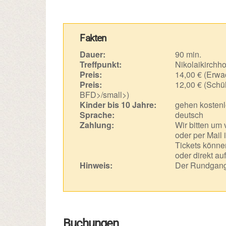
Fakten
Dauer:
90 min.
Treffpunkt:
Nikolaikirchho
Preis:
14,00 € (Erwa
Preis:
12,00 € (Schül
BFD>/small>)
Kinder bis 10 Jahre:
gehen kostenl
Sprache:
deutsch
Zahlung:
Wir bitten um
oder per Mail 
Tickets können
oder direkt au
Hinweis:
Der Rundgang 
Buchungen