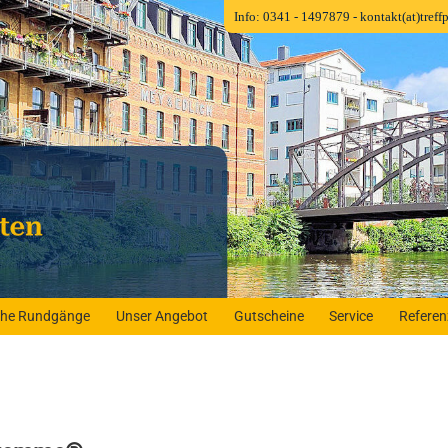
Info: 0341 - 1497879
- kontakt(at)tref
iche Rundgänge
Unser Angebot
Gutscheine
Service
Refere