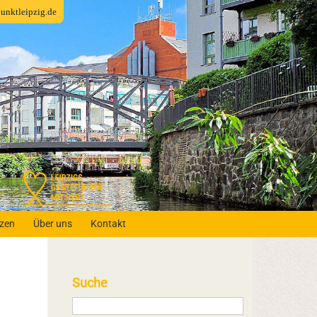
fpunktleipzig.de
nzen
Über uns
Kontakt
Suche