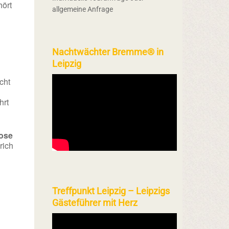
ört
allgemeine Anfrage
Nachtwächter Bremme® in
Leipzig
cht
hrt
ose
rich
Treffpunkt Leipzig – Leipzigs
Gästeführer mit Herz