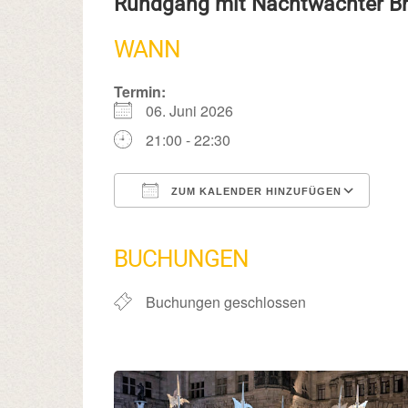
Rundgang mit Nachtwächter 
WANN
Termin:
06. Juni 2026
21:00 - 22:30
ZUM KALENDER HINZUFÜGEN
ICS herunterladen
Google Kalender
iCalendar
Office 365
Outlook Live
BUCHUNGEN
Buchungen geschlossen