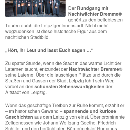
Der
Rundgang mit
Nachtwächter Bremme®
gehört zu den beliebtesten
Touren durch die Leipziger Innenstadt. Nicht mehr
wegzudenken ist diese historische Figur aus dem
nächtlichen Stadtbild.
„Hört, Ihr Leut und lasst Euch sagen …“
Zu später Stunde, wenn die Stadt in das warme Licht der
Laternen taucht, entzündet der
Nachtwächter Bremme®
seine Laterne. Über die lauschigen Plätze und durch die
Straßen und Gassen der Stadt Leipzig führt sein Weg
vorbei an den
schönsten Sehenswürdigkeiten
der
Altstadt von Leipzig.
Wenn das geschäftige Treiben zur Ruhe kommt, erzählt er
– im historischen Gewand –
spannende und kuriose
Geschichten
aus dem Leipzig von einst. Über prominente
Zeitgenossen wie Johann Wolfgang Goethe, Friedrich
Schiller und den berüchtigten Bürgermeister Romanus