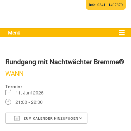
Info: 0341 - 1497879
Menü
Rundgang mit Nachtwächter Bremme®
WANN
Termin:
11. Juni 2026
21:00 - 22:30
ZUM KALENDER HINZUFÜGEN
ICS herunterladen
Google Kalender
iCalendar
Office 365
Outlook Live