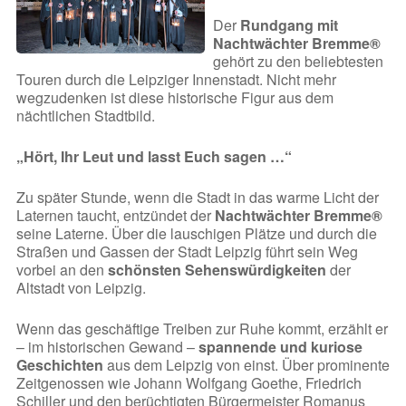
Der
Rundgang mit
Nachtwächter Bremme®
gehört zu den beliebtesten
Touren durch die Leipziger Innenstadt. Nicht mehr
wegzudenken ist diese historische Figur aus dem
nächtlichen Stadtbild.
„Hört, Ihr Leut und lasst Euch sagen …“
Zu später Stunde, wenn die Stadt in das warme Licht der
Laternen taucht, entzündet der
Nachtwächter Bremme®
seine Laterne. Über die lauschigen Plätze und durch die
Straßen und Gassen der Stadt Leipzig führt sein Weg
vorbei an den
schönsten Sehenswürdigkeiten
der
Altstadt von Leipzig.
Wenn das geschäftige Treiben zur Ruhe kommt, erzählt er
– im historischen Gewand –
spannende und kuriose
Geschichten
aus dem Leipzig von einst. Über prominente
Zeitgenossen wie Johann Wolfgang Goethe, Friedrich
Schiller und den berüchtigten Bürgermeister Romanus