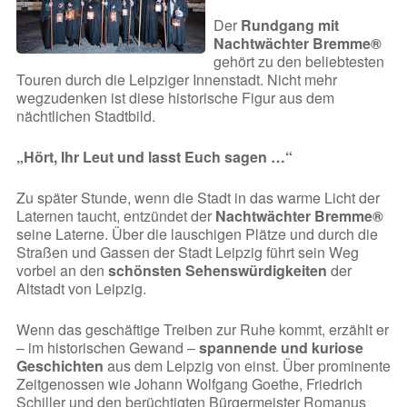
Der
Rundgang mit
Nachtwächter Bremme®
gehört zu den beliebtesten
Touren durch die Leipziger Innenstadt. Nicht mehr
wegzudenken ist diese historische Figur aus dem
nächtlichen Stadtbild.
„Hört, Ihr Leut und lasst Euch sagen …“
Zu später Stunde, wenn die Stadt in das warme Licht der
Laternen taucht, entzündet der
Nachtwächter Bremme®
seine Laterne. Über die lauschigen Plätze und durch die
Straßen und Gassen der Stadt Leipzig führt sein Weg
vorbei an den
schönsten Sehenswürdigkeiten
der
Altstadt von Leipzig.
Wenn das geschäftige Treiben zur Ruhe kommt, erzählt er
– im historischen Gewand –
spannende und kuriose
Geschichten
aus dem Leipzig von einst. Über prominente
Zeitgenossen wie Johann Wolfgang Goethe, Friedrich
Schiller und den berüchtigten Bürgermeister Romanus