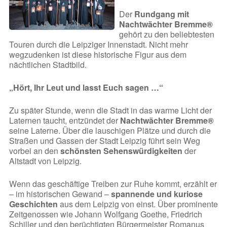
Der
Rundgang mit
Nachtwächter Bremme®
gehört zu den beliebtesten
Touren durch die Leipziger Innenstadt. Nicht mehr
wegzudenken ist diese historische Figur aus dem
nächtlichen Stadtbild.
„Hört, Ihr Leut und lasst Euch sagen …“
Zu später Stunde, wenn die Stadt in das warme Licht der
Laternen taucht, entzündet der
Nachtwächter Bremme®
seine Laterne. Über die lauschigen Plätze und durch die
Straßen und Gassen der Stadt Leipzig führt sein Weg
vorbei an den
schönsten Sehenswürdigkeiten
der
Altstadt von Leipzig.
Wenn das geschäftige Treiben zur Ruhe kommt, erzählt er
– im historischen Gewand –
spannende und kuriose
Geschichten
aus dem Leipzig von einst. Über prominente
Zeitgenossen wie Johann Wolfgang Goethe, Friedrich
Schiller und den berüchtigten Bürgermeister Romanus