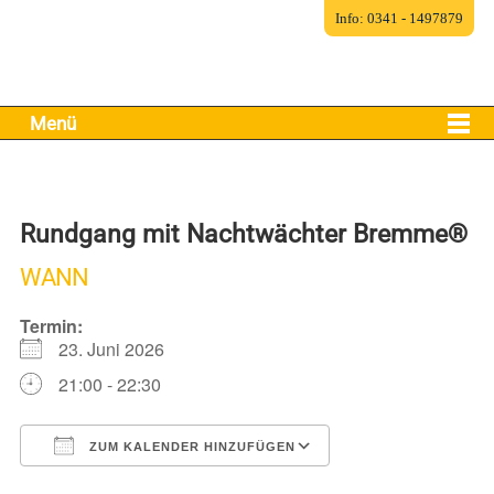
Info: 0341 - 1497879
Menü
Rundgang mit Nachtwächter Bremme®
WANN
Termin:
23. Juni 2026
21:00 - 22:30
ZUM KALENDER HINZUFÜGEN
ICS herunterladen
Google Kalender
iCalendar
Office 365
Outlook Live