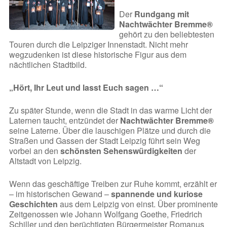
Der
Rundgang mit
Nachtwächter Bremme®
gehört zu den beliebtesten
Touren durch die Leipziger Innenstadt. Nicht mehr
wegzudenken ist diese historische Figur aus dem
nächtlichen Stadtbild.
„Hört, Ihr Leut und lasst Euch sagen …“
Zu später Stunde, wenn die Stadt in das warme Licht der
Laternen taucht, entzündet der
Nachtwächter Bremme®
seine Laterne. Über die lauschigen Plätze und durch die
Straßen und Gassen der Stadt Leipzig führt sein Weg
vorbei an den
schönsten Sehenswürdigkeiten
der
Altstadt von Leipzig.
Wenn das geschäftige Treiben zur Ruhe kommt, erzählt er
– im historischen Gewand –
spannende und kuriose
Geschichten
aus dem Leipzig von einst. Über prominente
Zeitgenossen wie Johann Wolfgang Goethe, Friedrich
Schiller und den berüchtigten Bürgermeister Romanus