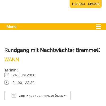
Info: 0341 - 1497879
Menü
Rundgang mit Nachtwächter Bremme®
WANN
Termin:
24. Juni 2026
21:00 - 22:30
ZUM KALENDER HINZUFÜGEN
ICS herunterladen
Google Kalender
iCalendar
Office 365
Outlook Live