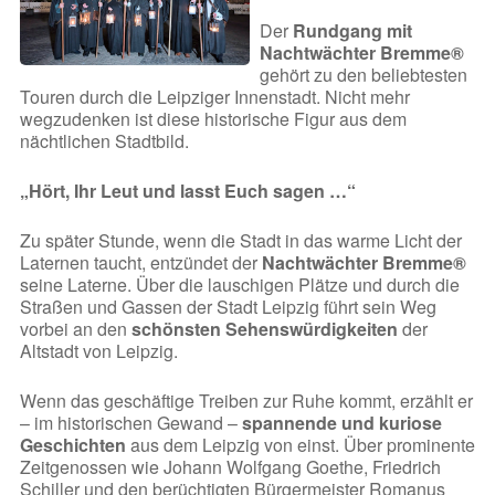
Der
Rundgang mit
Nachtwächter Bremme®
gehört zu den beliebtesten
Touren durch die Leipziger Innenstadt. Nicht mehr
wegzudenken ist diese historische Figur aus dem
nächtlichen Stadtbild.
„Hört, Ihr Leut und lasst Euch sagen …“
Zu später Stunde, wenn die Stadt in das warme Licht der
Laternen taucht, entzündet der
Nachtwächter Bremme®
seine Laterne. Über die lauschigen Plätze und durch die
Straßen und Gassen der Stadt Leipzig führt sein Weg
vorbei an den
schönsten Sehenswürdigkeiten
der
Altstadt von Leipzig.
Wenn das geschäftige Treiben zur Ruhe kommt, erzählt er
– im historischen Gewand –
spannende und kuriose
Geschichten
aus dem Leipzig von einst. Über prominente
Zeitgenossen wie Johann Wolfgang Goethe, Friedrich
Schiller und den berüchtigten Bürgermeister Romanus