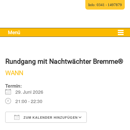
Info: 0341 - 1497879
Menü
Rundgang mit Nachtwächter Bremme®
WANN
Termin:
29. Juni 2026
21:00 - 22:30
ZUM KALENDER HINZUFÜGEN
ICS herunterladen
Google Kalender
iCalendar
Office 365
Outlook Live