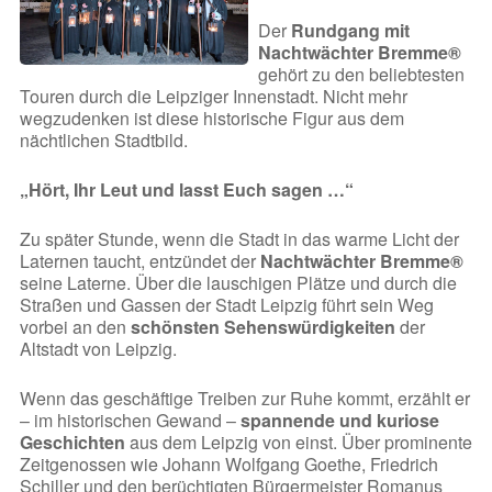
Der
Rundgang mit
Nachtwächter Bremme®
gehört zu den beliebtesten
Touren durch die Leipziger Innenstadt. Nicht mehr
wegzudenken ist diese historische Figur aus dem
nächtlichen Stadtbild.
„Hört, Ihr Leut und lasst Euch sagen …“
Zu später Stunde, wenn die Stadt in das warme Licht der
Laternen taucht, entzündet der
Nachtwächter Bremme®
seine Laterne. Über die lauschigen Plätze und durch die
Straßen und Gassen der Stadt Leipzig führt sein Weg
vorbei an den
schönsten Sehenswürdigkeiten
der
Altstadt von Leipzig.
Wenn das geschäftige Treiben zur Ruhe kommt, erzählt er
– im historischen Gewand –
spannende und kuriose
Geschichten
aus dem Leipzig von einst. Über prominente
Zeitgenossen wie Johann Wolfgang Goethe, Friedrich
Schiller und den berüchtigten Bürgermeister Romanus