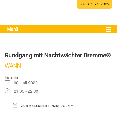
Info: 0341 - 1497879
Menü
Rundgang mit Nachtwächter Bremme®
WANN
Termin:
08. Juli 2026
21:00 - 22:30
ZUM KALENDER HINZUFÜGEN
ICS herunterladen
Google Kalender
iCalendar
Office 365
Outlook Live