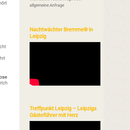
ört
allgemeine Anfrage
Nachtwächter Bremme® in
Leipzig
cht
hrt
ose
rich
Treffpunkt Leipzig – Leipzigs
Gästeführer mit Herz