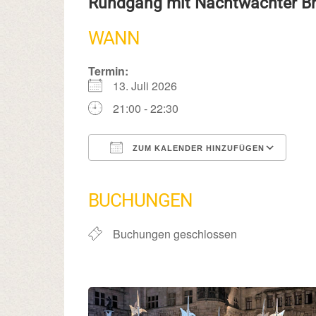
Rundgang mit Nachtwächter 
WANN
Termin:
13. Juli 2026
21:00 - 22:30
ZUM KALENDER HINZUFÜGEN
ICS herunterladen
Google Kalender
iCalendar
Office 365
Outlook Live
BUCHUNGEN
Buchungen geschlossen