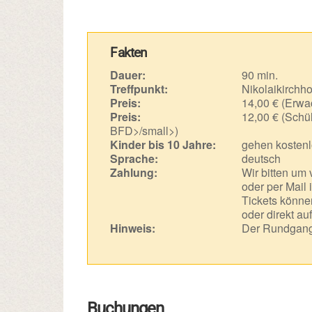
Fakten
Dauer:
90 min.
Treffpunkt:
Nikolaikirchho
Preis:
14,00 € (Erwa
Preis:
12,00 € (Schül
BFD>/small>)
Kinder bis 10 Jahre:
gehen kostenl
Sprache:
deutsch
Zahlung:
Wir bitten um
oder per Mail 
Tickets können
oder direkt au
Hinweis:
Der Rundgang 
Buchungen