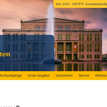
Info: 0341 - 1497879
- kontakt(at)tref
iche Rundgänge
Unser Angebot
Gutscheine
Service
Refere