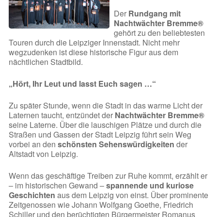
Der
Rundgang mit
Nachtwächter Bremme®
gehört zu den beliebtesten
Touren durch die Leipziger Innenstadt. Nicht mehr
wegzudenken ist diese historische Figur aus dem
nächtlichen Stadtbild.
„Hört, Ihr Leut und lasst Euch sagen …“
Zu später Stunde, wenn die Stadt in das warme Licht der
Laternen taucht, entzündet der
Nachtwächter Bremme®
seine Laterne. Über die lauschigen Plätze und durch die
Straßen und Gassen der Stadt Leipzig führt sein Weg
vorbei an den
schönsten Sehenswürdigkeiten
der
Altstadt von Leipzig.
Wenn das geschäftige Treiben zur Ruhe kommt, erzählt er
– im historischen Gewand –
spannende und kuriose
Geschichten
aus dem Leipzig von einst. Über prominente
Zeitgenossen wie Johann Wolfgang Goethe, Friedrich
Schiller und den berüchtigten Bürgermeister Romanus