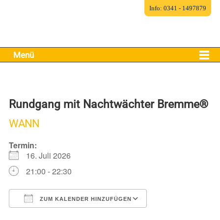
Info: 0341 - 1497879
Menü
Rundgang mit Nachtwächter Bremme®
WANN
Termin:
16. Juli 2026
21:00 - 22:30
ZUM KALENDER HINZUFÜGEN
ICS herunterladen
Google Kalender
iCalendar
Office 365
Outlook Live