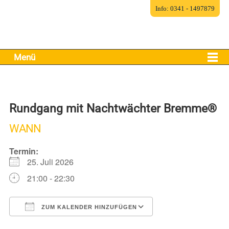
Info: 0341 - 1497879
Menü
Rundgang mit Nachtwächter Bremme®
WANN
Termin:
25. Juli 2026
21:00 - 22:30
ZUM KALENDER HINZUFÜGEN
ICS herunterladen
Google Kalender
iCalendar
Office 365
Outlook Live