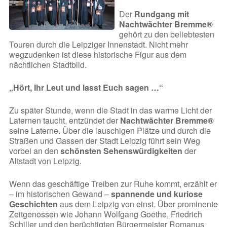
Der
Rundgang mit
Nachtwächter Bremme®
gehört zu den beliebtesten
Touren durch die Leipziger Innenstadt. Nicht mehr
wegzudenken ist diese historische Figur aus dem
nächtlichen Stadtbild.
„Hört, Ihr Leut und lasst Euch sagen …“
Zu später Stunde, wenn die Stadt in das warme Licht der
Laternen taucht, entzündet der
Nachtwächter Bremme®
seine Laterne. Über die lauschigen Plätze und durch die
Straßen und Gassen der Stadt Leipzig führt sein Weg
vorbei an den
schönsten Sehenswürdigkeiten
der
Altstadt von Leipzig.
Wenn das geschäftige Treiben zur Ruhe kommt, erzählt er
– im historischen Gewand –
spannende und kuriose
Geschichten
aus dem Leipzig von einst. Über prominente
Zeitgenossen wie Johann Wolfgang Goethe, Friedrich
Schiller und den berüchtigten Bürgermeister Romanus