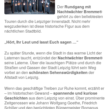
Der
Rundgang mit
Nachtwächter Bremme®
gehört zu den beliebtesten
Touren durch die Leipziger Innenstadt. Nicht mehr
wegzudenken ist diese historische Figur aus dem
nächtlichen Stadtbild.
„Hört, Ihr Leut und lasst Euch sagen …“
Zu später Stunde, wenn die Stadt in das warme Licht der
Laternen taucht, entzündet der
Nachtwächter Bremme®
seine Laterne. Über die lauschigen Plätze und durch die
Straßen und Gassen der Stadt Leipzig führt sein Weg
vorbei an den
schönsten Sehenswürdigkeiten
der
Altstadt von Leipzig.
Wenn das geschäftige Treiben zur Ruhe kommt, erzählt er
– im historischen Gewand –
spannende und kuriose
Geschichten
aus dem Leipzig von einst. Über prominente
Zeitgenossen wie Johann Wolfgang Goethe, Friedrich
Schiller und den berüchtigten Bürgermeister Romanus