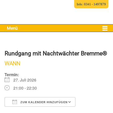
Info: 0341 - 1497879
Menü
Rundgang mit Nachtwächter Bremme®
WANN
Termin:
27. Juli 2026
21:00 - 22:30
ZUM KALENDER HINZUFÜGEN
ICS herunterladen
Google Kalender
iCalendar
Office 365
Outlook Live