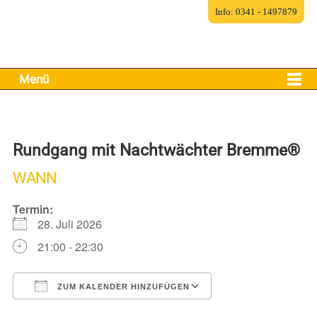
Info: 0341 - 1497879
Menü
Rundgang mit Nachtwächter Bremme®
WANN
Termin:
28. Juli 2026
21:00 - 22:30
ZUM KALENDER HINZUFÜGEN
ICS herunterladen
Google Kalender
iCalendar
Office 365
Outlook Live