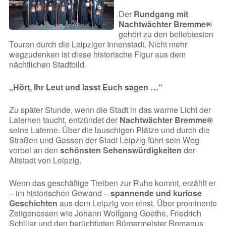
Der
Rundgang mit
Nachtwächter Bremme®
gehört zu den beliebtesten
Touren durch die Leipziger Innenstadt. Nicht mehr
wegzudenken ist diese historische Figur aus dem
nächtlichen Stadtbild.
„Hört, Ihr Leut und lasst Euch sagen …“
Zu später Stunde, wenn die Stadt in das warme Licht der
Laternen taucht, entzündet der
Nachtwächter Bremme®
seine Laterne. Über die lauschigen Plätze und durch die
Straßen und Gassen der Stadt Leipzig führt sein Weg
vorbei an den
schönsten Sehenswürdigkeiten
der
Altstadt von Leipzig.
Wenn das geschäftige Treiben zur Ruhe kommt, erzählt er
– im historischen Gewand –
spannende und kuriose
Geschichten
aus dem Leipzig von einst. Über prominente
Zeitgenossen wie Johann Wolfgang Goethe, Friedrich
Schiller und den berüchtigten Bürgermeister Romanus