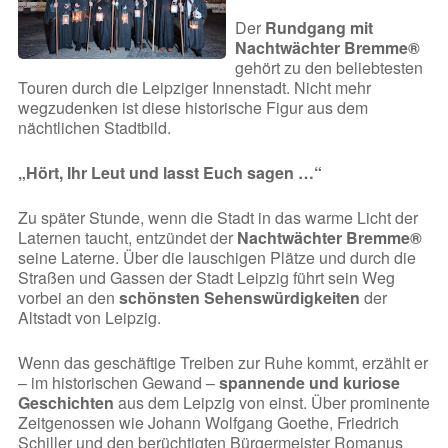
Der
Rundgang mit
Nachtwächter Bremme®
gehört zu den beliebtesten
Touren durch die Leipziger Innenstadt. Nicht mehr
wegzudenken ist diese historische Figur aus dem
nächtlichen Stadtbild.
„Hört, Ihr Leut und lasst Euch sagen …“
Zu später Stunde, wenn die Stadt in das warme Licht der
Laternen taucht, entzündet der
Nachtwächter Bremme®
seine Laterne. Über die lauschigen Plätze und durch die
Straßen und Gassen der Stadt Leipzig führt sein Weg
vorbei an den
schönsten Sehenswürdigkeiten
der
Altstadt von Leipzig.
Wenn das geschäftige Treiben zur Ruhe kommt, erzählt er
– im historischen Gewand –
spannende und kuriose
Geschichten
aus dem Leipzig von einst. Über prominente
Zeitgenossen wie Johann Wolfgang Goethe, Friedrich
Schiller und den berüchtigten Bürgermeister Romanus