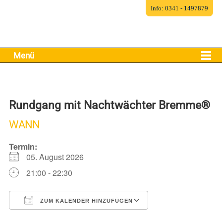
Info: 0341 - 1497879
Menü
Rundgang mit Nachtwächter Bremme®
WANN
Termin:
05. August 2026
21:00 - 22:30
ZUM KALENDER HINZUFÜGEN
ICS herunterladen
Google Kalender
iCalendar
Office 365
Outlook Live