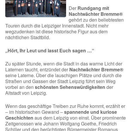
Der
Rundgang mit
Nachtwächter Bremme®
gehört zu den beliebtesten
Touren durch die Leipziger Innenstadt. Nicht mehr
wegzudenken ist diese historische Figur aus dem
nächtlichen Stadtbild.
„Hört, Ihr Leut und lasst Euch sagen …“
Zu später Stunde, wenn die Stadt in das warme Licht der
Laternen taucht, entzündet der
Nachtwächter Bremme®
seine Laterne. Über die lauschigen Plätze und durch die
Straßen und Gassen der Stadt Leipzig führt sein Weg
vorbei an den
schönsten Sehenswürdigkeiten
der
Altstadt von Leipzig.
Wenn das geschäftige Treiben zur Ruhe kommt, erzählt er
– im historischen Gewand –
spannende und kuriose
Geschichten
aus dem Leipzig von einst. Über prominente
Zeitgenossen wie Johann Wolfgang Goethe, Friedrich
Schiller und den berüchtigten Bürgermeister Romanus