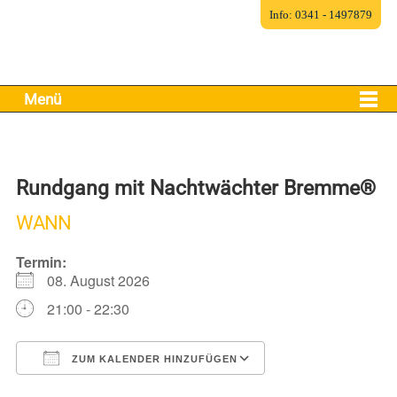
Info: 0341 - 1497879
Menü
Rundgang mit Nachtwächter Bremme®
WANN
Termin:
08. August 2026
21:00 - 22:30
ZUM KALENDER HINZUFÜGEN
ICS herunterladen
Google Kalender
iCalendar
Office 365
Outlook Live