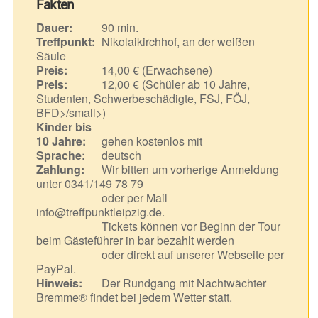
Fakten
Dauer:
90 min.
Treffpunkt:
Nikolaikirchhof, an der weißen
Säule
Preis:
14,00 € (Erwachsene)
Preis:
12,00 € (Schüler ab 10 Jahre,
Studenten, Schwerbeschädigte, FSJ, FÖJ,
BFD>/small>)
Kinder bis
10 Jahre:
gehen kostenlos mit
Sprache:
deutsch
Zahlung:
Wir bitten um vorherige Anmeldung
unter 0341/149 78 79
oder per Mail
info@treffpunktleipzig.de.
Tickets können vor Beginn der Tour
beim Gästeführer in bar bezahlt werden
oder direkt auf unserer Webseite per
PayPal.
Hinweis:
Der Rundgang mit Nachtwächter
Bremme® findet bei jedem Wetter statt.