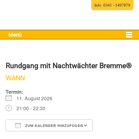
Info: 0341 - 1497879
Menü
Rundgang mit Nachtwächter Bremme®
WANN
Termin:
11. August 2026
21:00 - 22:30
ZUM KALENDER HINZUFÜGEN
ICS herunterladen
Google Kalender
iCalendar
Office 365
Outlook Live