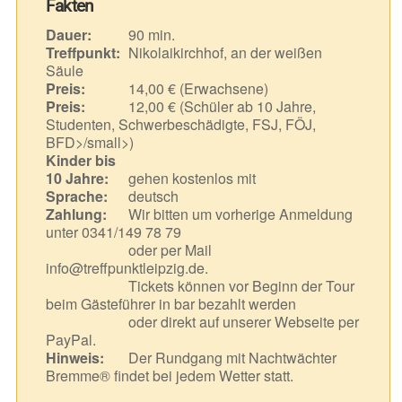
Fakten
Dauer:
90 min.
Treffpunkt:
Nikolaikirchhof, an der weißen
Säule
Preis:
14,00 € (Erwachsene)
Preis:
12,00 € (Schüler ab 10 Jahre,
Studenten, Schwerbeschädigte, FSJ, FÖJ,
BFD>/small>)
Kinder bis
10 Jahre:
gehen kostenlos mit
Sprache:
deutsch
Zahlung:
Wir bitten um vorherige Anmeldung
unter 0341/149 78 79
oder per Mail
info@treffpunktleipzig.de.
Tickets können vor Beginn der Tour
beim Gästeführer in bar bezahlt werden
oder direkt auf unserer Webseite per
PayPal.
Hinweis:
Der Rundgang mit Nachtwächter
Bremme® findet bei jedem Wetter statt.