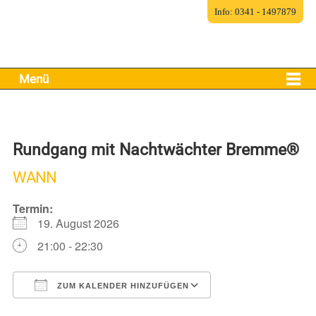
Info: 0341 - 1497879
Menü
Rundgang mit Nachtwächter Bremme®
WANN
Termin:
19. August 2026
21:00 - 22:30
ZUM KALENDER HINZUFÜGEN
ICS herunterladen
Google Kalender
iCalendar
Office 365
Outlook Live