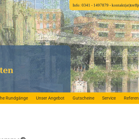
Info: 0341 - 1497879
- kontakt(at)tref
iche Rundgänge
Unser Angebot
Gutscheine
Service
Refere