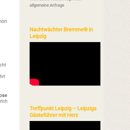
allgemeine Anfrage
ört
Nachtwächter Bremme® in
Leipzig
cht
hrt
ose
rich
Treffpunkt Leipzig – Leipzigs
Gästeführer mit Herz