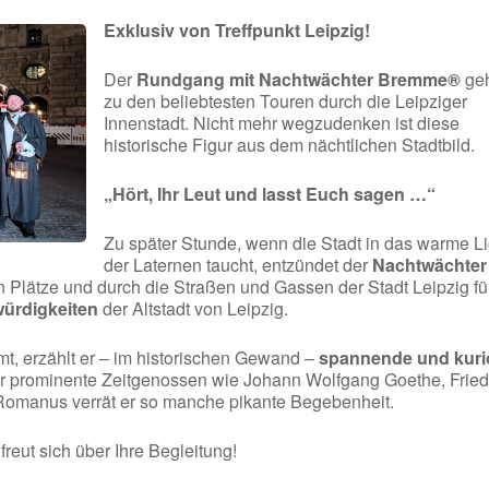
Exklusiv von Treffpunkt Leipzig!
Der
Rundgang mit Nachtwächter Bremme®
geh
zu den beliebtesten Touren durch die Leipziger
Innenstadt. Nicht mehr wegzudenken ist diese
historische Figur aus dem nächtlichen Stadtbild.
„Hört, Ihr Leut und lasst Euch sagen …“
Zu später Stunde, wenn die Stadt in das warme Li
der Laternen taucht, entzündet der
Nachtwächter
n Plätze und durch die Straßen und Gassen der Stadt Leipzig fü
ürdigkeiten
der Altstadt von Leipzig.
, erzählt er – im historischen Gewand –
spannende und kuri
r prominente Zeitgenossen wie Johann Wolfgang Goethe, Fried
 Romanus verrät er so manche pikante Begebenheit.
eut sich über Ihre Begleitung!