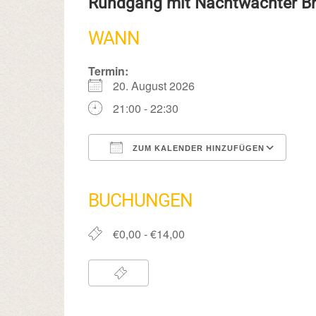
Rundgang mit Nachtwächter 
WANN
Termin:
20. August 2026
21:00 - 22:30
ZUM KALENDER HINZUFÜGEN
ICS herunterladen
Google Kalender
iCalendar
Office 365
Outlook Live
BUCHUNGEN
€0,00 - €14,00