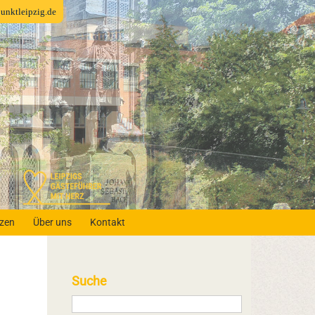
fpunktleipzig.de
nzen
Über uns
Kontakt
Suche