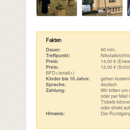
Fakten
Dauer:
90 min.
Treffpunkt:
Nikolaikirchho
Preis:
14,00 € (Erwa
Preis:
12,00 € (Schül
BFD>/small>)
Kinder bis 10 Jahre:
gehen kostenl
Sprache:
deutsch
Zahlung:
Wir bitten um
oder per Mail 
Tickets können
oder direkt au
Hinweis:
Der Rundgang 