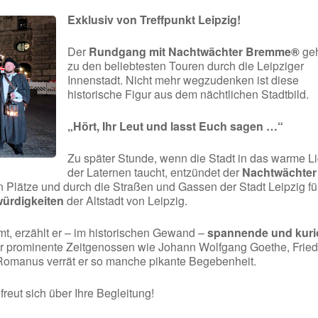
Exklusiv von Treffpunkt Leipzig!
Der
Rundgang mit Nachtwächter Bremme®
geh
zu den beliebtesten Touren durch die Leipziger
Innenstadt. Nicht mehr wegzudenken ist diese
historische Figur aus dem nächtlichen Stadtbild.
„Hört, Ihr Leut und lasst Euch sagen …“
Zu später Stunde, wenn die Stadt in das warme Li
der Laternen taucht, entzündet der
Nachtwächter
n Plätze und durch die Straßen und Gassen der Stadt Leipzig fü
ürdigkeiten
der Altstadt von Leipzig.
, erzählt er – im historischen Gewand –
spannende und kuri
r prominente Zeitgenossen wie Johann Wolfgang Goethe, Fried
 Romanus verrät er so manche pikante Begebenheit.
eut sich über Ihre Begleitung!