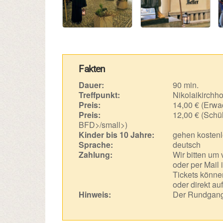
Fakten
Dauer:
90 min.
Treffpunkt:
Nikolaikirchho
Preis:
14,00 € (Erwa
Preis:
12,00 € (Schül
BFD>/small>)
Kinder bis 10 Jahre:
gehen kostenl
Sprache:
deutsch
Zahlung:
Wir bitten um
oder per Mail 
Tickets können
oder direkt au
Hinweis:
Der Rundgang 