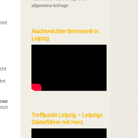
allgemeine Anfrage
ört
Nachtwächter Bremme® in
Leipzig
cht
hrt
ose
rich
Treffpunkt Leipzig – Leipzigs
Gästeführer mit Herz