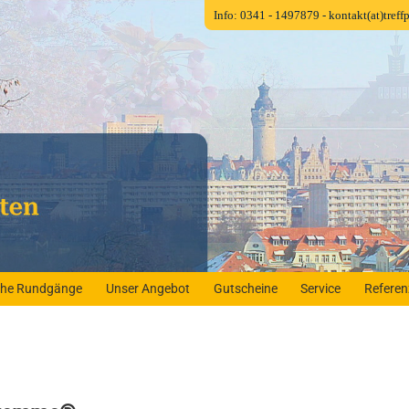
Info: 0341 - 1497879
- kontakt(at)tref
iche Rundgänge
Unser Angebot
Gutscheine
Service
Refere