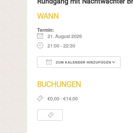
Rundgang mit Nachtwächter 
WANN
Termin:
21. August 2026
21:00 - 22:30
ZUM KALENDER HINZUFÜGEN
ICS herunterladen
Google Kalender
iCalendar
Office 365
Outlook Live
BUCHUNGEN
€0,00 - €14,00