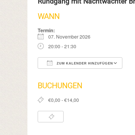
Rundgang mit Nachtwächter 
WANN
Termin:
07. November 2026
20:00 - 21:30
ZUM KALENDER HINZUFÜGEN
ICS herunterladen
Google Kalender
iCalendar
Office 365
Outlook Live
BUCHUNGEN
€0,00 - €14,00