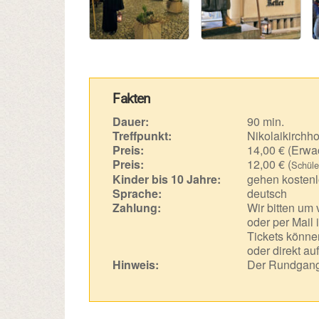
Fakten
Dauer:
90 min.
Treffpunkt:
Nikolaikirchho
Preis:
14,00 € (Erwa
Preis:
12,00 € (
Schüle
Kinder bis 10 Jahre:
gehen kostenl
Sprache:
deutsch
Zahlung:
Wir bitten um
oder per Mail 
Tickets können
oder direkt au
Hinweis:
Der Rundgang 