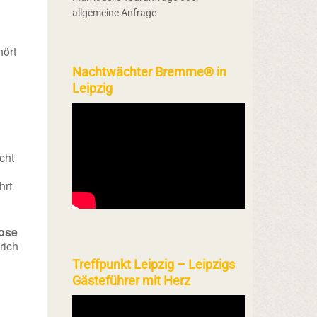
allgemeine Anfrage
ört
Nachtwächter Bremme® in
Leipzig
cht
hrt
ose
rich
Treffpunkt Leipzig – Leipzigs
Gästeführer mit Herz