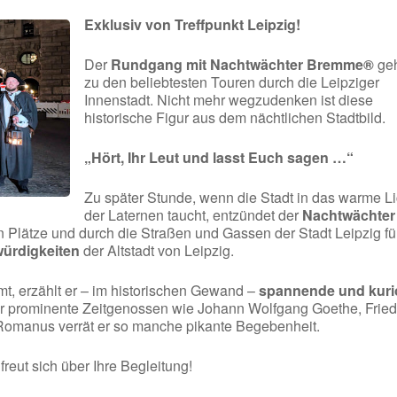
Exklusiv von Treffpunkt Leipzig!
Der
Rundgang mit Nachtwächter Bremme®
geh
zu den beliebtesten Touren durch die Leipziger
Innenstadt. Nicht mehr wegzudenken ist diese
historische Figur aus dem nächtlichen Stadtbild.
„Hört, Ihr Leut und lasst Euch sagen …“
Zu später Stunde, wenn die Stadt in das warme Li
der Laternen taucht, entzündet der
Nachtwächter
n Plätze und durch die Straßen und Gassen der Stadt Leipzig fü
ürdigkeiten
der Altstadt von Leipzig.
, erzählt er – im historischen Gewand –
spannende und kuri
r prominente Zeitgenossen wie Johann Wolfgang Goethe, Fried
 Romanus verrät er so manche pikante Begebenheit.
eut sich über Ihre Begleitung!