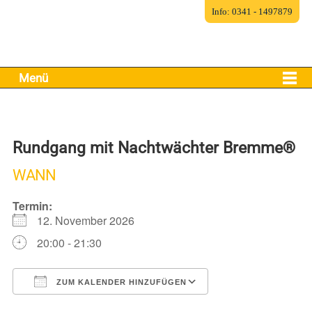
Info: 0341 - 1497879
Menü
Rundgang mit Nachtwächter Bremme®
WANN
Termin:
12. November 2026
20:00 - 21:30
ZUM KALENDER HINZUFÜGEN
ICS herunterladen
Google Kalender
iCalendar
Office 365
Outlook Live