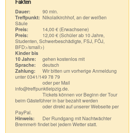
Fakten
Dauer:
90 min.
Treffpunkt:
Nikolaikirchhof, an der weißen
Säule
Preis:
14,00 € (Erwachsene)
Preis:
12,00 € (Schüler ab 10 Jahre,
Studenten, Schwerbeschädigte, FSJ, FÖJ,
BFD>/small>)
Kinder bis
10 Jahre:
gehen kostenlos mit
Sprache:
deutsch
Zahlung:
Wir bitten um vorherige Anmeldung
unter 0341/149 78 79
oder per Mail
info@treffpunktleipzig.de.
Tickets können vor Beginn der Tour
beim Gästeführer in bar bezahlt werden
oder direkt auf unserer Webseite per
PayPal.
Hinweis:
Der Rundgang mit Nachtwächter
Bremme® findet bei jedem Wetter statt.