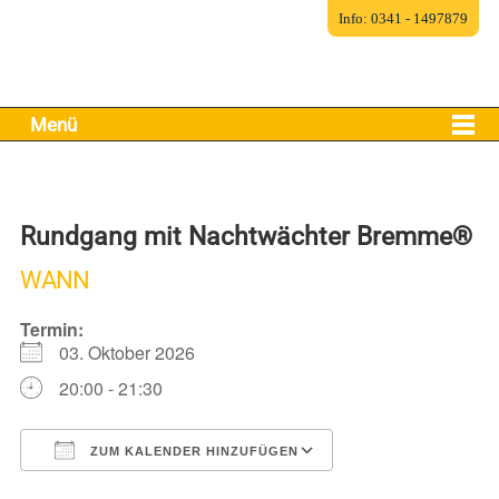
Info: 0341 - 1497879
Menü
Rundgang mit Nachtwächter Bremme®
WANN
Termin:
03. Oktober 2026
20:00 - 21:30
ZUM KALENDER HINZUFÜGEN
ICS herunterladen
Google Kalender
iCalendar
Office 365
Outlook Live