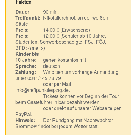
Fakten
Dauer:
90 min.
Treffpunkt:
Nikolaikirchhof, an der weißen
Säule
Preis:
14,00 € (Erwachsene)
Preis:
12,00 € (Schüler ab 10 Jahre,
Studenten, Schwerbeschädigte, FSJ, FÖJ,
BFD>/small>)
Kinder bis
10 Jahre:
gehen kostenlos mit
Sprache:
deutsch
Zahlung:
Wir bitten um vorherige Anmeldung
unter 0341/149 78 79
oder per Mail
info@treffpunktleipzig.de.
Tickets können vor Beginn der Tour
beim Gästeführer in bar bezahlt werden
oder direkt auf unserer Webseite per
PayPal.
Hinweis:
Der Rundgang mit Nachtwächter
Bremme® findet bei jedem Wetter statt.