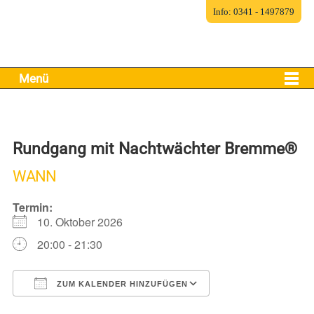
Info: 0341 - 1497879
Menü
Rundgang mit Nachtwächter Bremme®
WANN
Termin:
10. Oktober 2026
20:00 - 21:30
ZUM KALENDER HINZUFÜGEN
ICS herunterladen
Google Kalender
iCalendar
Office 365
Outlook Live