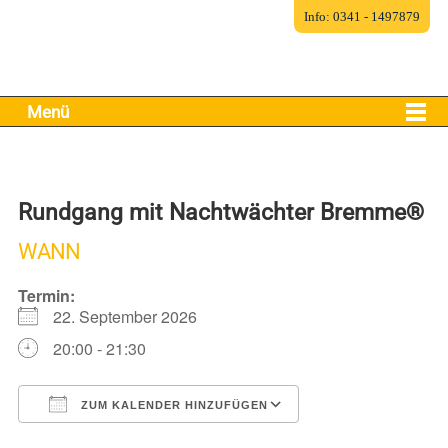
Info: 0341 - 1497879
Menü
Rundgang mit Nachtwächter Bremme®
WANN
Termin:
22. September 2026
20:00 - 21:30
ZUM KALENDER HINZUFÜGEN
ICS herunterladen
Google Kalender
iCalendar
Office 365
Outlook Live