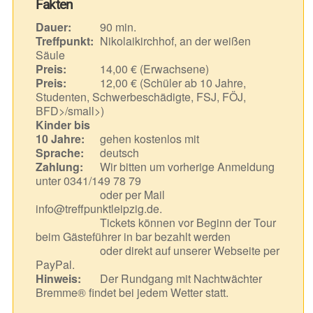
Fakten
Dauer:
90 min.
Treffpunkt:
Nikolaikirchhof, an der weißen
Säule
Preis:
14,00 € (Erwachsene)
Preis:
12,00 € (Schüler ab 10 Jahre,
Studenten, Schwerbeschädigte, FSJ, FÖJ,
BFD>/small>)
Kinder bis
10 Jahre:
gehen kostenlos mit
Sprache:
deutsch
Zahlung:
Wir bitten um vorherige Anmeldung
unter 0341/149 78 79
oder per Mail
info@treffpunktleipzig.de.
Tickets können vor Beginn der Tour
beim Gästeführer in bar bezahlt werden
oder direkt auf unserer Webseite per
PayPal.
Hinweis:
Der Rundgang mit Nachtwächter
Bremme® findet bei jedem Wetter statt.