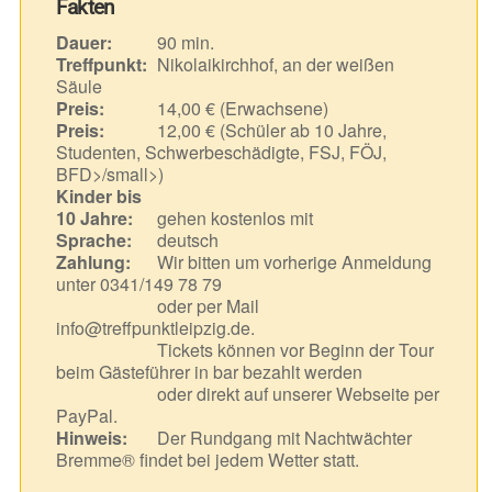
Fakten
Dauer:
90 min.
Treffpunkt:
Nikolaikirchhof, an der weißen
Säule
Preis:
14,00 € (Erwachsene)
Preis:
12,00 € (Schüler ab 10 Jahre,
Studenten, Schwerbeschädigte, FSJ, FÖJ,
BFD>/small>)
Kinder bis
10 Jahre:
gehen kostenlos mit
Sprache:
deutsch
Zahlung:
Wir bitten um vorherige Anmeldung
unter 0341/149 78 79
oder per Mail
info@treffpunktleipzig.de.
Tickets können vor Beginn der Tour
beim Gästeführer in bar bezahlt werden
oder direkt auf unserer Webseite per
PayPal.
Hinweis:
Der Rundgang mit Nachtwächter
Bremme® findet bei jedem Wetter statt.