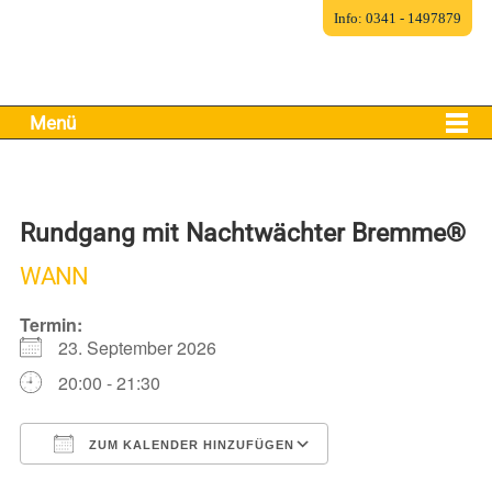
Info: 0341 - 1497879
Menü
Rundgang mit Nachtwächter Bremme®
WANN
Termin:
23. September 2026
20:00 - 21:30
ZUM KALENDER HINZUFÜGEN
ICS herunterladen
Google Kalender
iCalendar
Office 365
Outlook Live