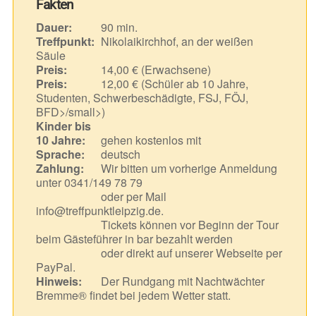
Fakten
Dauer:
90 min.
Treffpunkt:
Nikolaikirchhof, an der weißen
Säule
Preis:
14,00 € (Erwachsene)
Preis:
12,00 € (Schüler ab 10 Jahre,
Studenten, Schwerbeschädigte, FSJ, FÖJ,
BFD>/small>)
Kinder bis
10 Jahre:
gehen kostenlos mit
Sprache:
deutsch
Zahlung:
Wir bitten um vorherige Anmeldung
unter 0341/149 78 79
oder per Mail
info@treffpunktleipzig.de.
Tickets können vor Beginn der Tour
beim Gästeführer in bar bezahlt werden
oder direkt auf unserer Webseite per
PayPal.
Hinweis:
Der Rundgang mit Nachtwächter
Bremme® findet bei jedem Wetter statt.