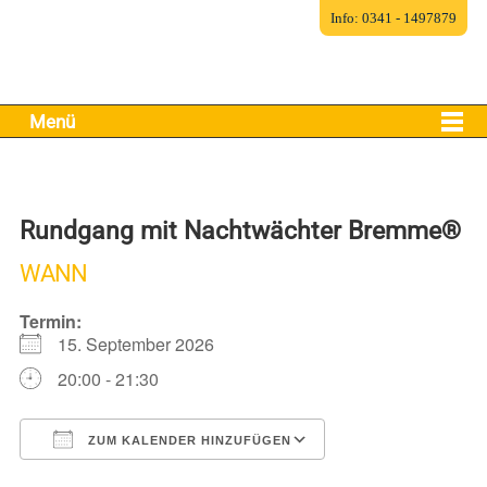
Info: 0341 - 1497879
Menü
Rundgang mit Nachtwächter Bremme®
WANN
Termin:
15. September 2026
20:00 - 21:30
ZUM KALENDER HINZUFÜGEN
ICS herunterladen
Google Kalender
iCalendar
Office 365
Outlook Live