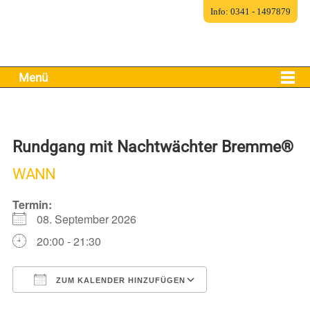
Info: 0341 - 1497879
Menü
Rundgang mit Nachtwächter Bremme®
WANN
Termin:
08. September 2026
20:00 - 21:30
ZUM KALENDER HINZUFÜGEN
ICS herunterladen
Google Kalender
iCalendar
Office 365
Outlook Live