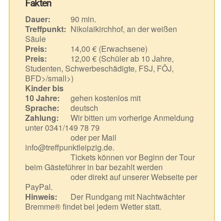
Fakten
Dauer:
90 min.
Treffpunkt:
Nikolaikirchhof, an der weißen
Säule
Preis:
14,00 € (Erwachsene)
Preis:
12,00 € (Schüler ab 10 Jahre,
Studenten, Schwerbeschädigte, FSJ, FÖJ,
BFD>/small>)
Kinder bis
10 Jahre:
gehen kostenlos mit
Sprache:
deutsch
Zahlung:
Wir bitten um vorherige Anmeldung
unter 0341/149 78 79
oder per Mail
info@treffpunktleipzig.de.
Tickets können vor Beginn der Tour
beim Gästeführer in bar bezahlt werden
oder direkt auf unserer Webseite per
PayPal.
Hinweis:
Der Rundgang mit Nachtwächter
Bremme® findet bei jedem Wetter statt.