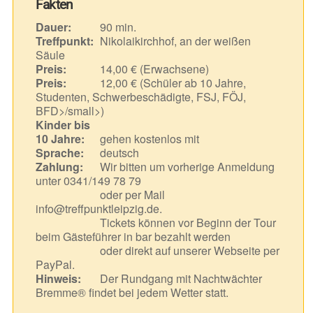
Fakten
Dauer:
90 min.
Treffpunkt:
Nikolaikirchhof, an der weißen
Säule
Preis:
14,00 € (Erwachsene)
Preis:
12,00 € (Schüler ab 10 Jahre,
Studenten, Schwerbeschädigte, FSJ, FÖJ,
BFD>/small>)
Kinder bis
10 Jahre:
gehen kostenlos mit
Sprache:
deutsch
Zahlung:
Wir bitten um vorherige Anmeldung
unter 0341/149 78 79
oder per Mail
info@treffpunktleipzig.de.
Tickets können vor Beginn der Tour
beim Gästeführer in bar bezahlt werden
oder direkt auf unserer Webseite per
PayPal.
Hinweis:
Der Rundgang mit Nachtwächter
Bremme® findet bei jedem Wetter statt.