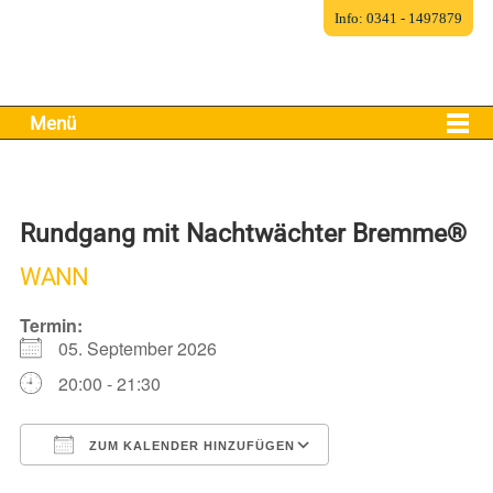
Info: 0341 - 1497879
Menü
Rundgang mit Nachtwächter Bremme®
WANN
Termin:
05. September 2026
20:00 - 21:30
ZUM KALENDER HINZUFÜGEN
ICS herunterladen
Google Kalender
iCalendar
Office 365
Outlook Live