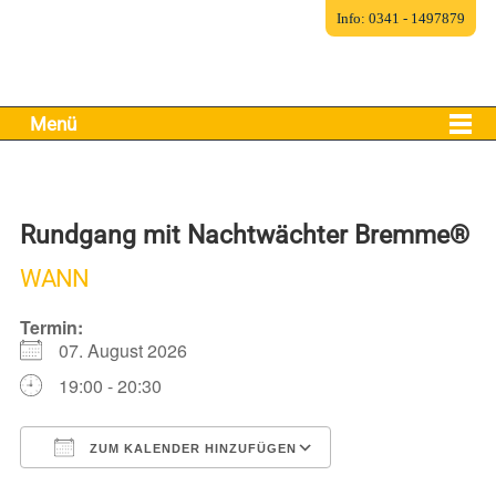
Info: 0341 - 1497879
Menü
Rundgang mit Nachtwächter Bremme®
WANN
Termin:
07. August 2026
19:00 - 20:30
ZUM KALENDER HINZUFÜGEN
ICS herunterladen
Google Kalender
iCalendar
Office 365
Outlook Live