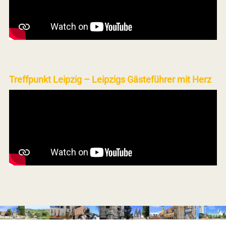
Treffpunkt Leipzig – Leipzigs Gästeführer mit Herz