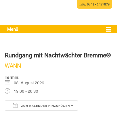
Info: 0341 - 1497879
Menü
Rundgang mit Nachtwächter Bremme®
WANN
Termin:
08. August 2026
19:00 - 20:30
ZUM KALENDER HINZUFÜGEN
ICS herunterladen
Google Kalender
iCalendar
Office 365
Outlook Live