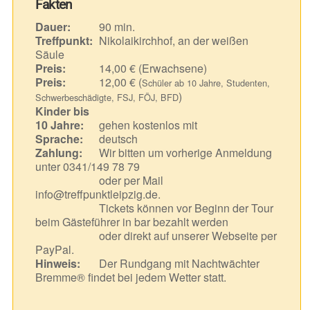
Fakten
Dauer:
90 min.
Treffpunkt:
Nikolaikirchhof, an der weißen
Säule
Preis:
14,00 € (Erwachsene)
Preis:
12,00 € (
Schüler ab 10 Jahre, Studenten,
)
Schwerbeschädigte, FSJ, FÖJ, BFD
Kinder bis
10 Jahre:
gehen kostenlos mit
Sprache:
deutsch
Zahlung:
Wir bitten um vorherige Anmeldung
unter 0341/149 78 79
oder per Mail
info@treffpunktleipzig.de.
Tickets können vor Beginn der Tour
beim Gästeführer in bar bezahlt werden
oder direkt auf unserer Webseite per
PayPal.
Hinweis:
Der Rundgang mit Nachtwächter
Bremme® findet bei jedem Wetter statt.