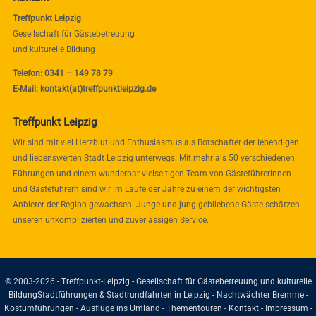
Treffpunkt Leipzig
Gesellschaft für Gästebetreuung
und kulturelle Bildung
Telefon: 0341 – 149 78 79
E-Mail: kontakt(at)treffpunktleipzig.de
Treffpunkt Leipzig
Wir sind mit viel Herzblut und Enthusiasmus als Botschafter der lebendigen
und liebenswerten Stadt Leipzig unterwegs. Mit mehr als 50 verschiedenen
Führungen und einem wunderbar vielseitigen Team von Gästeführerinnen
und Gästeführern sind wir im Laufe der Jahre zu einem der wichtigsten
Anbieter der Region gewachsen. Junge und jung gebliebene Gäste schätzen
unseren unkomplizierten und zuverlässigen Service.
© 2003-2026 - Treffpunkt-Leipzig - Gesellschaft für Gästebetreuung und kulturelle
Bildung
Stadtführungen & Stadtrundfahrten in Leipzig - Nachtwächter Bremme -
Kostümführungen - Ausflüge ins Umland - Thementouren -
Kontakt
-
Impressum
-