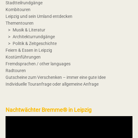
Stadtteilrundgänge
Kombitouren
Leipzig und sein Umland entdecken
Thementouren
Musik & Literatur
Architekturrundgänge
Politik & Zeitgeschichte
Feiern & Essen in Leipzig
Kostümführungen
Fremdsprachen / other languages
Radtouren
Gutscheine zum Verschenken – immer eine gute Idee
Individuelle Touranfrage oder allgemeine Anfrage
Nachtwächter Bremme® in Leipzig