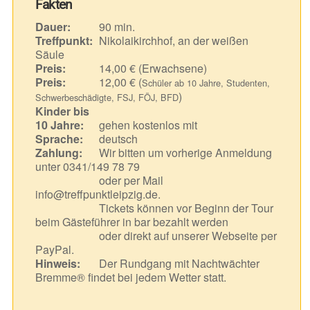
Fakten
Dauer:
90 min.
Treffpunkt:
Nikolaikirchhof, an der weißen
Säule
Preis:
14,00 € (Erwachsene)
Preis:
12,00 € (
Schüler ab 10 Jahre, Studenten,
)
Schwerbeschädigte, FSJ, FÖJ, BFD
Kinder bis
10 Jahre:
gehen kostenlos mit
Sprache:
deutsch
Zahlung:
Wir bitten um vorherige Anmeldung
unter 0341/149 78 79
oder per Mail
info@treffpunktleipzig.de.
Tickets können vor Beginn der Tour
beim Gästeführer in bar bezahlt werden
oder direkt auf unserer Webseite per
PayPal.
Hinweis:
Der Rundgang mit Nachtwächter
Bremme® findet bei jedem Wetter statt.