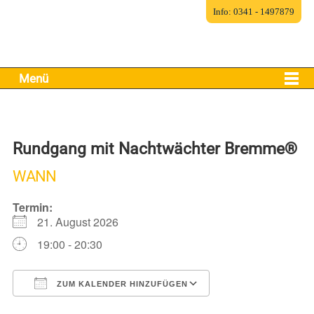
Info: 0341 - 1497879
Menü
Rundgang mit Nachtwächter Bremme®
WANN
Termin:
21. August 2026
19:00 - 20:30
ZUM KALENDER HINZUFÜGEN
ICS herunterladen
Google Kalender
iCalendar
Office 365
Outlook Live