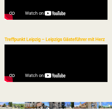
Treffpunkt Leipzig – Leipzigs Gästeführer mit Herz