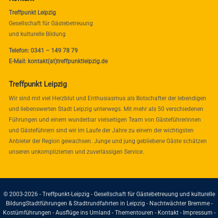
Treffpunkt Leipzig
Gesellschaft für Gästebetreuung
und kulturelle Bildung
Telefon: 0341 – 149 78 79
E-Mail: kontakt(at)treffpunktleipzig.de
Treffpunkt Leipzig
Wir sind mit viel Herzblut und Enthusiasmus als Botschafter der lebendigen
und liebenswerten Stadt Leipzig unterwegs. Mit mehr als 50 verschiedenen
Führungen und einem wunderbar vielseitigen Team von Gästeführerinnen
und Gästeführern sind wir im Laufe der Jahre zu einem der wichtigsten
Anbieter der Region gewachsen. Junge und jung gebliebene Gäste schätzen
unseren unkomplizierten und zuverlässigen Service.
© 2003-2026 - Treffpunkt-Leipzig - Gesellschaft für Gästebetreuung und kulturelle
Bildung
Stadtführungen & Stadtrundfahrten in Leipzig - Nachtwächter Bremme -
Kostümführungen - Ausflüge ins Umland - Thementouren -
Kontakt
-
Impressum
-