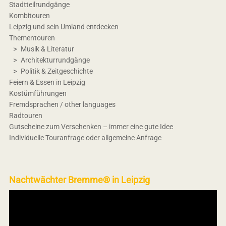
Stadtteilrundgänge
Kombitouren
Leipzig und sein Umland entdecken
Thementouren
Musik & Literatur
Architekturrundgänge
Politik & Zeitgeschichte
Feiern & Essen in Leipzig
Kostümführungen
Fremdsprachen / other languages
Radtouren
Gutscheine zum Verschenken – immer eine gute Idee
Individuelle Touranfrage oder allgemeine Anfrage
Nachtwächter Bremme® in Leipzig