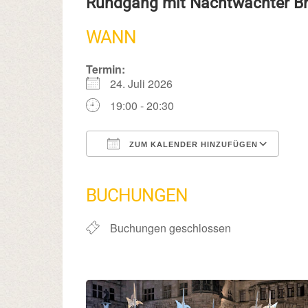
Rundgang mit Nachtwächter 
WANN
Termin:
24. Juli 2026
19:00 - 20:30
ZUM KALENDER HINZUFÜGEN
ICS herunterladen
Google Kalender
iCalendar
Office 365
Outlook Live
BUCHUNGEN
Buchungen geschlossen