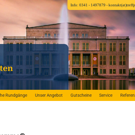
Info: 0341 - 1497879
- kontakt(at)tref
iche Rundgänge
Unser Angebot
Gutscheine
Service
Refere