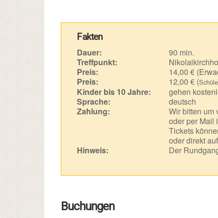
Fakten
Dauer:
90 min.
Treffpunkt:
Nikolaikirchho
Preis:
14,00 € (Erwa
Preis:
12,00 € (
Schüle
Kinder bis 10 Jahre:
gehen kostenl
Sprache:
deutsch
Zahlung:
Wir bitten um
oder per Mail 
Tickets können
oder direkt au
Hinweis:
Der Rundgang 
Buchungen