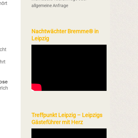
ört
allgemeine Anfrage
Nachtwächter Bremme® in
Leipzig
cht
hrt
ose
rich
Treffpunkt Leipzig – Leipzigs
Gästeführer mit Herz