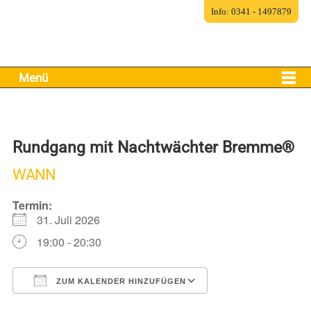
Info: 0341 - 1497879
Menü
Rundgang mit Nachtwächter Bremme®
WANN
Termin:
31. Juli 2026
19:00 - 20:30
ZUM KALENDER HINZUFÜGEN
ICS herunterladen
Google Kalender
iCalendar
Office 365
Outlook Live