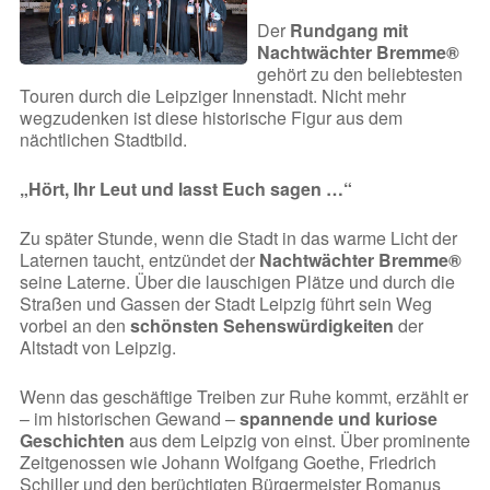
Der
Rundgang mit
Nachtwächter Bremme®
gehört zu den beliebtesten
Touren durch die Leipziger Innenstadt. Nicht mehr
wegzudenken ist diese historische Figur aus dem
nächtlichen Stadtbild.
„Hört, Ihr Leut und lasst Euch sagen …“
Zu später Stunde, wenn die Stadt in das warme Licht der
Laternen taucht, entzündet der
Nachtwächter Bremme®
seine Laterne. Über die lauschigen Plätze und durch die
Straßen und Gassen der Stadt Leipzig führt sein Weg
vorbei an den
schönsten Sehenswürdigkeiten
der
Altstadt von Leipzig.
Wenn das geschäftige Treiben zur Ruhe kommt, erzählt er
– im historischen Gewand –
spannende und kuriose
Geschichten
aus dem Leipzig von einst. Über prominente
Zeitgenossen wie Johann Wolfgang Goethe, Friedrich
Schiller und den berüchtigten Bürgermeister Romanus