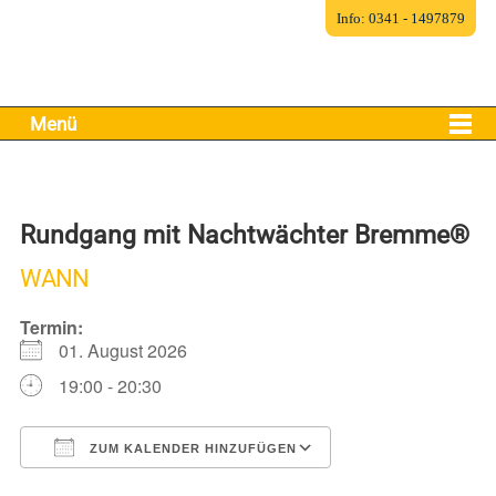
Info: 0341 - 1497879
Menü
Rundgang mit Nachtwächter Bremme®
WANN
Termin:
01. August 2026
19:00 - 20:30
ZUM KALENDER HINZUFÜGEN
ICS herunterladen
Google Kalender
iCalendar
Office 365
Outlook Live