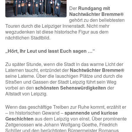
Der
Rundgang mit
Nachtwächter Bremme®
gehört zu den beliebtesten
Touren durch die Leipziger Innenstadt. Nicht mehr
wegzudenken ist diese historische Figur aus dem
nächtlichen Stadtbild.
„Hört, Ihr Leut und lasst Euch sagen …“
Zu später Stunde, wenn die Stadt in das warme Licht der
Laternen taucht, entzündet der
Nachtwächter Bremme®
seine Laterne. Über die lauschigen Plätze und durch die
Straßen und Gassen der Stadt Leipzig führt sein Weg
vorbei an den
schönsten Sehenswürdigkeiten
der
Altstadt von Leipzig.
Wenn das geschäftige Treiben zur Ruhe kommt, erzählt er
– im historischen Gewand –
spannende und kuriose
Geschichten
aus dem Leipzig von einst. Über prominente
Zeitgenossen wie Johann Wolfgang Goethe, Friedrich
Schiller und den berüchtigten Bürgermeister Romanus