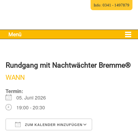
Info: 0341 - 1497879
Menü
Rundgang mit Nachtwächter Bremme®
WANN
Termin:
05. Juni 2026
19:00 - 20:30
ZUM KALENDER HINZUFÜGEN
ICS herunterladen
Google Kalender
iCalendar
Office 365
Outlook Live