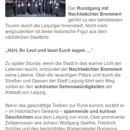
Der
Rundgang mit
Nachtwächter Bremme®
gehört zu den beliebtesten
Touren durch die Leipziger Innenstadt. Nicht mehr
wegzudenken ist diese historische Figur aus dem
nächtlichen Stadtbild.
„Hört, Ihr Leut und lasst Euch sagen …“
Zu später Stunde, wenn die Stadt in das warme Licht der
Laternen taucht, entzündet der
Nachtwächter Bremme®
seine Laterne. Über die lauschigen Plätze und durch die
Straßen und Gassen der Stadt Leipzig führt sein Weg
vorbei an den
schönsten Sehenswürdigkeiten
der
Altstadt von Leipzig.
Wenn das geschäftige Treiben zur Ruhe kommt, erzählt er
– im historischen Gewand –
spannende und kuriose
Geschichten
aus dem Leipzig von einst. Über prominente
Zeitgenossen wie Johann Wolfgang Goethe, Friedrich
Schiller und den berüchtigten Bürgermeister Romanus