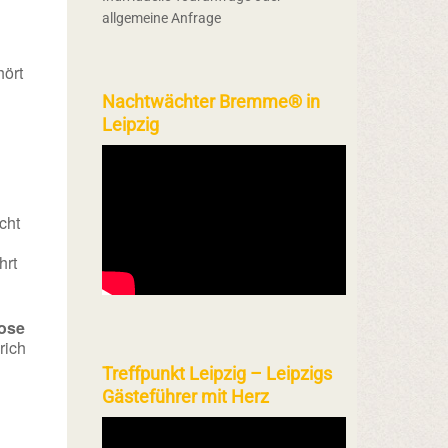
allgemeine Anfrage
ört
Nachtwächter Bremme® in
Leipzig
cht
hrt
ose
rich
Treffpunkt Leipzig – Leipzigs
Gästeführer mit Herz