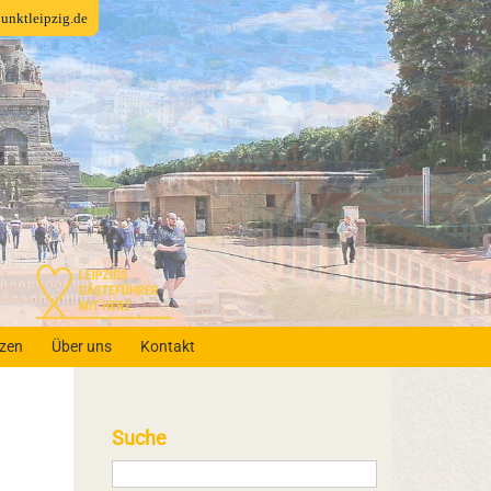
fpunktleipzig.de
nzen
Über uns
Kontakt
Suche