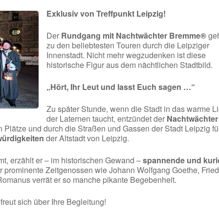
Exklusiv von Treffpunkt Leipzig!
Der
Rundgang mit Nachtwächter Bremme®
geh
zu den beliebtesten Touren durch die Leipziger
Innenstadt. Nicht mehr wegzudenken ist diese
historische Figur aus dem nächtlichen Stadtbild.
„Hört, Ihr Leut und lasst Euch sagen …“
Zu später Stunde, wenn die Stadt in das warme Li
der Laternen taucht, entzündet der
Nachtwächter
n Plätze und durch die Straßen und Gassen der Stadt Leipzig fü
ürdigkeiten
der Altstadt von Leipzig.
, erzählt er – im historischen Gewand –
spannende und kuri
r prominente Zeitgenossen wie Johann Wolfgang Goethe, Fried
 Romanus verrät er so manche pikante Begebenheit.
eut sich über Ihre Begleitung!