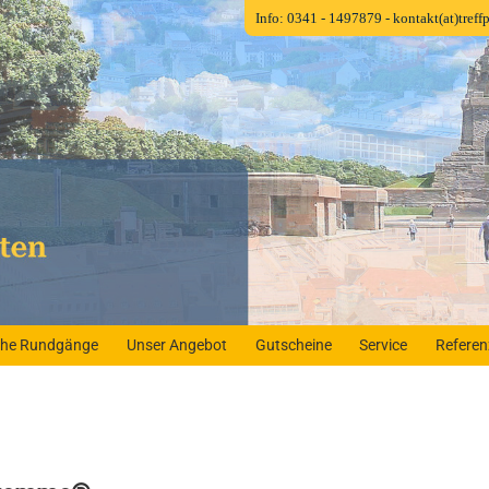
Info: 0341 - 1497879
- kontakt(at)tref
iche Rundgänge
Unser Angebot
Gutscheine
Service
Refere