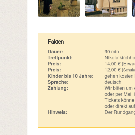
Fakten
Dauer:
90 min.
Treffpunkt:
Nikolaikirchho
Preis:
14,00 € (Erwa
Preis:
12,00 € (
Schüle
Kinder bis 10 Jahre:
gehen kostenl
Sprache:
deutsch
Zahlung:
Wir bitten um
oder per Mail 
Tickets können
oder direkt au
Hinweis:
Der Rundgang 