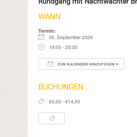
Rundgang mit Nachtwächter 
WANN
Termin:
05. September 2026
19:00 - 20:30
ZUM KALENDER HINZUFÜGEN
ICS herunterladen
Google Kalender
iCalendar
Office 365
Outlook Live
BUCHUNGEN
€0,00 - €14,00