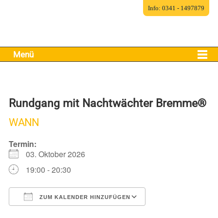
Info: 0341 - 1497879
Menü
Rundgang mit Nachtwächter Bremme®
WANN
Termin:
03. Oktober 2026
19:00 - 20:30
ZUM KALENDER HINZUFÜGEN
ICS herunterladen
Google Kalender
iCalendar
Office 365
Outlook Live